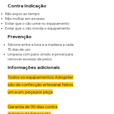
Contra Indicação
Não expor ao tempo
Não molhar em excesso
Evitar que o cão urine no equipamento
Evitar que o cão morda o equipamento
Prevenção
Silicone entre a lona e a madeira a cada
15 dias de uso
Limpeza com pano úmido e pincel para
remover excesso de pelos
Informações adicionais
​T
odos os equipamentos Adogster
são de confecção artesanal, feitos
um a um, peça por peça
Garantia de 90 dias contra